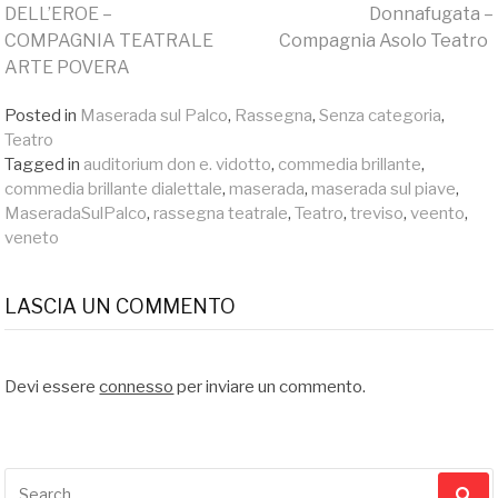
Continue
DELL’EROE –
Donnafugata –
COMPAGNIA TEATRALE
Compagnia Asolo Teatro
Reading
ARTE POVERA
Posted in
Maserada sul Palco
,
Rassegna
,
Senza categoria
,
Teatro
Tagged in
auditorium don e. vidotto
,
commedia brillante
,
commedia brillante dialettale
,
maserada
,
maserada sul piave
,
MaseradaSulPalco
,
rassegna teatrale
,
Teatro
,
treviso
,
veento
,
veneto
LASCIA UN COMMENTO
Devi essere
connesso
per inviare un commento.
Search