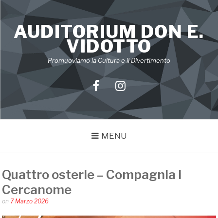
Skip
to
AUDITORIUM DON E.
content
VIDOTTO
Promuoviamo la Cultura e il Divertimento
Facebook
Instagram
MENU
Quattro osterie – Compagnia i
Cercanome
Posted
on
7 Marzo 2026
by