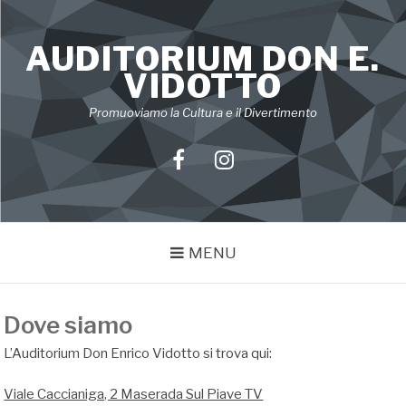
Skip
to
AUDITORIUM DON E.
content
VIDOTTO
Promuoviamo la Cultura e il Divertimento
Facebook
Instagram
MENU
Dove siamo
L’Auditorium Don Enrico Vidotto si trova qui:
Viale Caccianiga, 2 Maserada Sul Piave TV