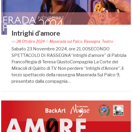
Intrighi d’amore
Posted
on
28 Ottobre 2024
in
Maserada sul Palco
,
Rassegna
,
Teatro
by
Sabato 23 Novembre 2024, ore 21.00SECONDO
auditoriumaserada@gmail.com
SPETTACOLO DI RASSEGNA“Intrighi d’amore” di Patrizia
FrancoRegia di Teresa GiustoCompagnia La Corte dei
Miracoli di Quinto di TV Non perdere “Intrighi d’Amore”, il
terzo spettacolo della rassegna Maserada Sul Palco 9,
presentato dalla compagnia…