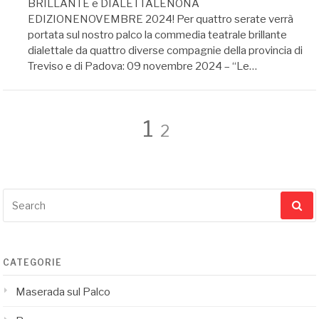
BRILLANTE e DIALETTALENONA
EDIZIONENOVEMBRE 2024! Per quattro serate verrà
portata sul nostro palco la commedia teatrale brillante
dialettale da quattro diverse compagnie della provincia di
Treviso e di Padova: 09 novembre 2024 – “Le…
Navigazione
Page
Page
1
2
articoli
Search
for:
CATEGORIE
Maserada sul Palco