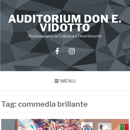
Skip
to
AUDITORIUM DON E.
content
VIDOTTO
Promuoviamo la Cultura e il Divertimento
Facebook
Instagram
MENU
Tag:
commedia brillante