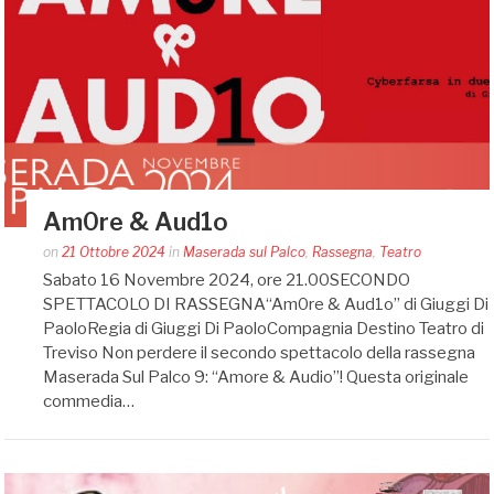
Am0re & Aud1o
Posted
on
21 Ottobre 2024
in
Maserada sul Palco
,
Rassegna
,
Teatro
by
Sabato 16 Novembre 2024, ore 21.00SECONDO
auditoriumaserada@gmail.com
SPETTACOLO DI RASSEGNA“Am0re & Aud1o” di Giuggi Di
PaoloRegia di Giuggi Di PaoloCompagnia Destino Teatro di
Treviso Non perdere il secondo spettacolo della rassegna
Maserada Sul Palco 9: “Amore & Audio”! Questa originale
commedia…