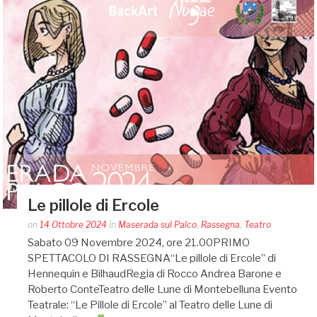
Le pillole di Ercole
Posted
on
14 Ottobre 2024
in
Maserada sul Palco
,
Rassegna
,
Teatro
by
Sabato 09 Novembre 2024, ore 21.00PRIMO
auditoriumaserada@gmail.com
SPETTACOLO DI RASSEGNA“Le pillole di Ercole” di
Hennequin e BilhaudRegia di Rocco Andrea Barone e
Roberto ConteTeatro delle Lune di Montebelluna Evento
Teatrale: “Le Pillole di Ercole” al Teatro delle Lune di