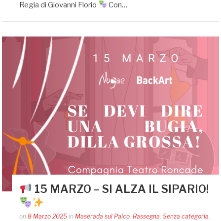
Regia di Giovanni Florio
Con…
15 MARZO – SI ALZA IL SIPARIO!
Posted
on
8 Marzo 2025
in
Maserada sul Palco
,
Rassegna
,
Senza categoria
,