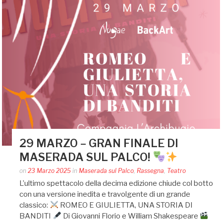
29 MARZO – GRAN FINALE DI
MASERADA SUL PALCO!
Posted
on
23 Marzo 2025
in
Maserada sul Palco
,
Rassegna
,
Teatro
by
L’ultimo spettacolo della decima edizione chiude col botto
Silvia
con una versione inedita e travolgente di un grande
Bin
classico:
ROMEO E GIULIETTA, UNA STORIA DI
BANDITI
Di Giovanni Florio e William Shakespeare