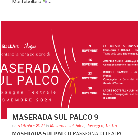
Montebelluna
…
MASERADA SUL PALCO 9
Posted
on
5 Ottobre 2024
in
Maserada sul Palco
,
Rassegna
,
Teatro
by
𝗠𝗔𝗦𝗘𝗥𝗔𝗗𝗔 𝗦𝗨𝗟 𝗣𝗔𝗟𝗖𝗢 RASSEGNA DI TEATRO
auditoriumaserada@gmail.com