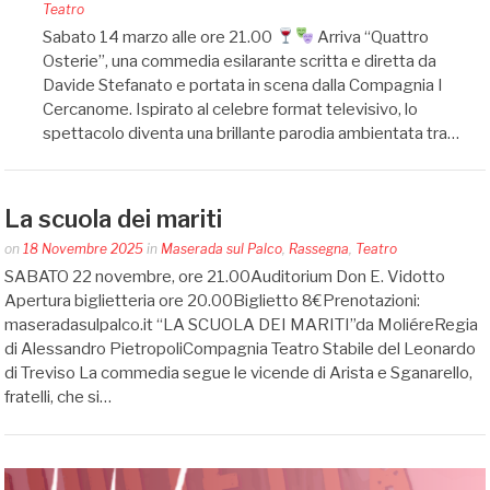
by
Teatro
Silvia
Sabato 14 marzo alle ore 21.00
Arriva “Quattro
Bin
Osterie”, una commedia esilarante scritta e diretta da
Davide Stefanato e portata in scena dalla Compagnia I
Cercanome. Ispirato al celebre format televisivo, lo
spettacolo diventa una brillante parodia ambientata tra…
La scuola dei mariti
Posted
on
18 Novembre 2025
in
Maserada sul Palco
,
Rassegna
,
Teatro
by
SABATO 22 novembre, ore 21.00Auditorium Don E. Vidotto
Silvia
Apertura biglietteria ore 20.00Biglietto 8€Prenotazioni:
Bin
maseradasulpalco.it “LA SCUOLA DEI MARITI”da MoliéreRegia
di Alessandro PietropoliCompagnia Teatro Stabile del Leonardo
di Treviso La commedia segue le vicende di Arista e Sganarello,
fratelli, che si…