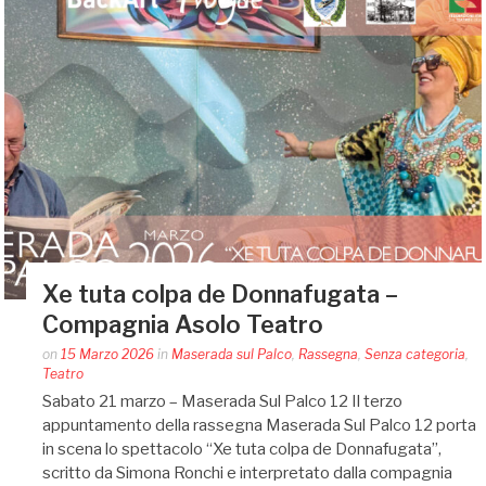
Xe tuta colpa de Donnafugata –
Compagnia Asolo Teatro
Posted
on
15 Marzo 2026
in
Maserada sul Palco
,
Rassegna
,
Senza categoria
,
by
Teatro
Silvia
Sabato 21 marzo – Maserada Sul Palco 12 Il terzo
Bin
appuntamento della rassegna Maserada Sul Palco 12 porta
in scena lo spettacolo “Xe tuta colpa de Donnafugata”,
scritto da Simona Ronchi e interpretato dalla compagnia