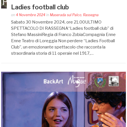
Ladies football club
Posted
on
4 Novembre 2024
in
Maserada sul Palco
,
Rassegna
by
Sabato 30 Novembre 2024, ore 21.00ULTIMO
auditoriumaserada@gmail.com
SPETTACOLO DI RASSEGNA“Ladies football club” di
Stefano MassiniRegia di Franco ZobiaCompagnia Enne
Enne Teatro di Loreggia Non perdere “Ladies Football
Club”, un emozionante spettacolo che racconta la
straordinaria storia di 11 operaie nel 1917,…