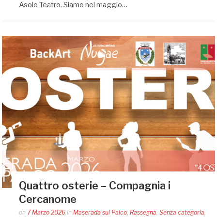
Asolo Teatro. Siamo nel maggio…
Quattro osterie – Compagnia i
Cercanome
Posted
on
7 Marzo 2026
in
Maserada sul Palco
,
Rassegna
,
Senza categoria
,