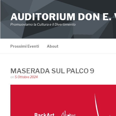
Skip
to
AUDITORIUM DON E.
content
Promuoviamo la Cultura e il Divertimento
Prossimi Eventi
About
MASERADA SUL PALCO 9
Posted
on
5 Ottobre 2024
by
auditoriumaserada@gmail.com