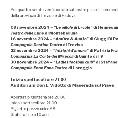
Per quattro serate verrà portata sul nostro palco la commedi
della provincia di Treviso e di Padova:
09 novembre 2024 – “
Le pillole di Ercole
” di Hennequi
Teatro delle Lune
di Montebelluna
16 novembre 2024 – “
Am0re & Aud1o
” di Giuggi Di P
C
ompagnia Destino Teatro
di Treviso
23 novembre 2024 – “
Intrighi d’amore
” di Patrizia Fr
Compagnia La Corte dei Miracoli
di Quinto di TV
30 novembre 2024 – “
Ladies football club
” di Stefano
Compagnia Enne Enne Teatro
di Loreggia
𝗜𝗻𝗶𝘇𝗶𝗼 𝘀𝗽𝗲𝘁𝘁𝗮𝗰𝗼𝗹𝗶 𝗼𝗿𝗲 𝟮𝟭.𝟬𝟬
𝗔𝘂𝗱𝗶𝘁𝗼𝗿𝗶𝘂𝗺 𝗗𝗼𝗻 𝗘. 𝗩𝗶𝗱𝗼𝘁𝘁𝗼 𝗱𝗶 𝗠𝗮𝘀𝗲𝗿𝗮𝗱𝗮 𝘀𝘂𝗹 𝗣𝗶𝗮𝘃𝗲
Apertura biglietteria ore 20:00
Inizio spettacoli ore 21:00
Biglietto prezzo unico €8
Gratuito fino a 10 anni