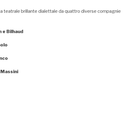
a teatrale brillante dialettale da quattro diverse compagnie
n e Bilhaud
aolo
anco
 Massini