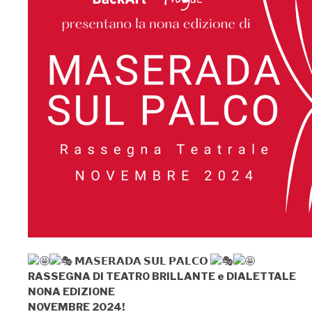
𝗠𝗔𝗦𝗘𝗥𝗔𝗗𝗔 𝗦𝗨𝗟 𝗣𝗔𝗟𝗖𝗢
RASSEGNA DI TEATRO BRILLANTE e DIALETTALE
NONA EDIZIONE
NOVEMBRE 2024!