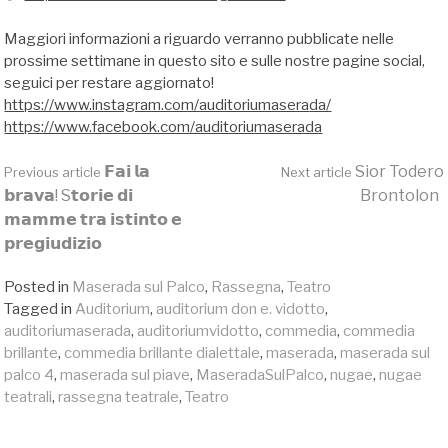
Maggiori informazioni a riguardo verranno pubblicate nelle
prossime settimane in questo sito e sulle nostre pagine social,
seguici per restare aggiornato!
https://www.instagram.com/auditoriumasera
da/
https://www.facebook.com/auditoriumaserada
Continue
𝗙𝗮𝗶 𝗹𝗮
Sior Todero
Previous article
Next article
𝗯𝗿𝗮𝘃𝗮! S𝘁𝗼𝗿𝗶𝗲 𝗱𝗶
Brontolon
𝗺𝗮𝗺𝗺𝗲 𝘁𝗿𝗮 𝗶𝘀𝘁𝗶𝗻𝘁𝗼 𝗲
Reading
𝗽𝗿𝗲𝗴𝗶𝘂𝗱𝗶𝘇𝗶𝗼
Posted in
Maserada sul Palco
,
Rassegna
,
Teatro
Tagged in
Auditorium
,
auditorium don e. vidotto
,
auditoriumaserada
,
auditoriumvidotto
,
commedia
,
commedia
brillante
,
commedia brillante dialettale
,
maserada
,
maserada sul
palco 4
,
maserada sul piave
,
MaseradaSulPalco
,
nugae
,
nugae
teatrali
,
rassegna teatrale
,
Teatro