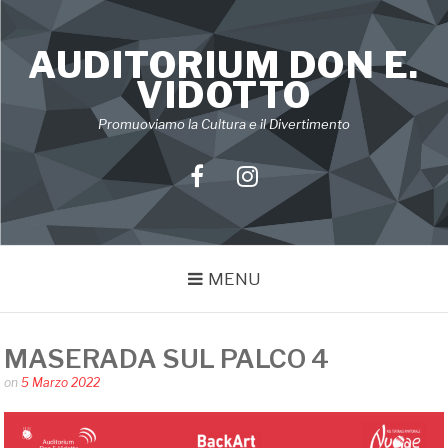
Skip
to
AUDITORIUM DON E.
content
VIDOTTO
Promuoviamo la Cultura e il Divertimento
Facebook
Instagram
MENU
MASERADA SUL PALCO 4
Posted
on
5 Marzo 2022
by
Silvia
Bin