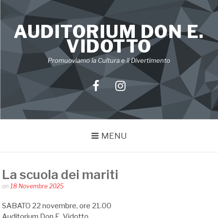
Skip
to
AUDITORIUM DON E.
content
VIDOTTO
Promuoviamo la Cultura e il Divertimento
Facebook
Instagram
MENU
La scuola dei mariti
Posted
on
18 Novembre 2025
by
Silvia
SABATO 22 novembre, ore 21.00
Bin
Auditorium Don E. Vidotto