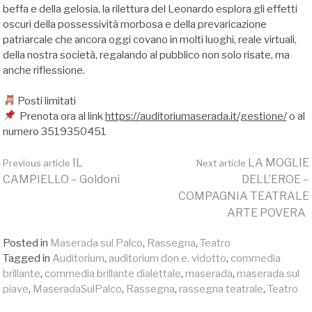
beffa e della gelosia, la rilettura del Leonardo esplora gli effetti
oscuri della possessività morbosa e della prevaricazione
patriarcale che ancora oggi covano in molti luoghi, reale virtuali,
della nostra società, regalando al pubblico non solo risate, ma
anche riflessione.
Posti limitati
Prenota ora al link
https://auditoriumaserada.it/gestione/
o al
numero 3519350451
Continue
IL
LA MOGLIE
Previous article
Next article
CAMPIELLO – Goldoni
DELL’EROE –
COMPAGNIA TEATRALE
Reading
ARTE POVERA
Posted in
Maserada sul Palco
,
Rassegna
,
Teatro
Tagged in
Auditorium
,
auditorium don e. vidotto
,
commedia
brillante
,
commedia brillante dialettale
,
maserada
,
maserada sul
piave
,
MaseradaSulPalco
,
Rassegna
,
rassegna teatrale
,
Teatro