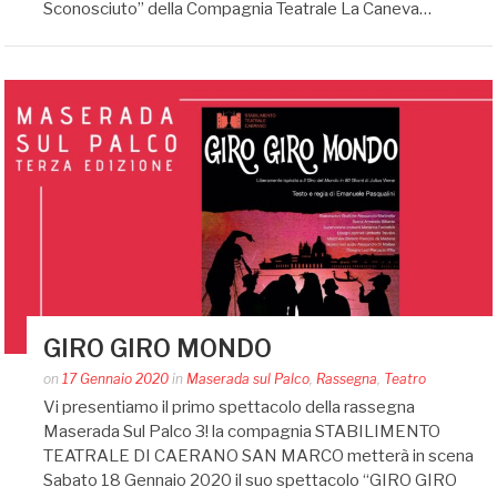
Sconosciuto” della Compagnia Teatrale La Caneva…
GIRO GIRO MONDO
Posted
on
17 Gennaio 2020
in
Maserada sul Palco
,
Rassegna
,
Teatro
by
Vi presentiamo il primo spettacolo della rassegna
auditoriumaserada@gmail.com
Maserada Sul Palco 3! la compagnia STABILIMENTO
TEATRALE DI CAERANO SAN MARCO metterà in scena
Sabato 18 Gennaio 2020 il suo spettacolo “GIRO GIRO