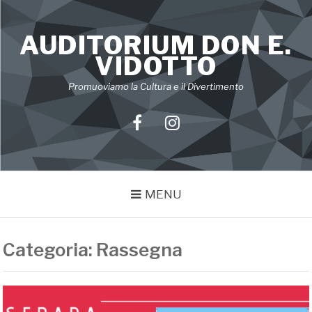
Skip
to
AUDITORIUM DON E.
content
VIDOTTO
Promuoviamo la Cultura e il Divertimento
Facebook
Instagram
MENU
Categoria:
Rassegna