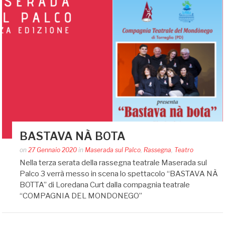
BASTAVA NÀ BOTA
Posted
on
27 Gennaio 2020
in
Maserada sul Palco
,
Rassegna
,
Teatro
by
Nella terza serata della rassegna teatrale Maserada sul
Silvia
Palco 3 verrà messo in scena lo spettacolo “BASTAVA NÀ
Bin
BOTTA” di Loredana Curt dalla compagnia teatrale
“COMPAGNIA DEL MONDONEGO”