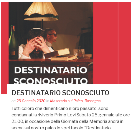
DESTINATARIO SCONOSCIUTO
Posted
on
23 Gennaio 2020
in
Maserada sul Palco
,
Rassegna
by
Tutti coloro che dimenticano il loro passato, sono
Silvia
condannati a riviverlo Primo Levi Sabato 25 gennaio alle ore
Bin
21.00, in occasione della Giornata della Memoria andrà in
scena sul nostro palco lo spettacolo “Destinatario