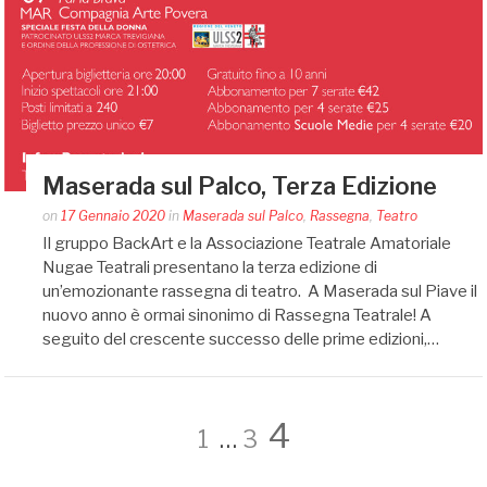
Maserada sul Palco, Terza Edizione
Posted
on
17 Gennaio 2020
in
Maserada sul Palco
,
Rassegna
,
Teatro
by
Il gruppo BackArt e la Associazione Teatrale Amatoriale
auditoriumaserada@gmail.com
Nugae Teatrali presentano la terza edizione di
un’emozionante rassegna di teatro. A Maserada sul Piave il
nuovo anno è ormai sinonimo di Rassegna Teatrale! A
seguito del crescente successo delle prime edizioni,…
Navigazione
Page
Page
Page
4
1
…
3