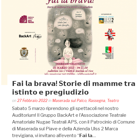
𝗙𝗮𝗶 𝗹𝗮 𝗯𝗿𝗮𝘃𝗮! S𝘁𝗼𝗿𝗶𝗲 𝗱𝗶 𝗺𝗮𝗺𝗺𝗲 𝘁𝗿𝗮
𝗶𝘀𝘁𝗶𝗻𝘁𝗼 𝗲 𝗽𝗿𝗲𝗴𝗶𝘂𝗱𝗶𝘇𝗶𝗼
Posted
on
27 Febbraio 2022
in
Maserada sul Palco
,
Rassegna
,
Teatro
by
Sabato 5 marzo riprendono gli spettacoli nel nostro
Silvia
Auditorium! Il Gruppo BackArt e l’Associazione Teatrale
Bin
Amatoriale Nugae Teatrali APS, con il Patrocinio di Comune
di Maserada sul Piave e della Azienda Ulss 2 Marca
trevigiana, vi invitano all’evento “𝗙𝗮𝗶 𝗹𝗮…