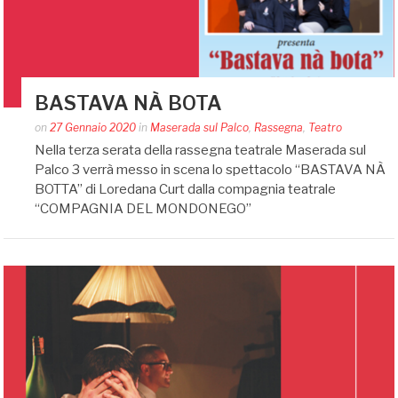
BASTAVA NÀ BOTA
Posted
on
27 Gennaio 2020
in
Maserada sul Palco
,
Rassegna
,
Teatro
by
Nella terza serata della rassegna teatrale Maserada sul
Silvia
Palco 3 verrà messo in scena lo spettacolo “BASTAVA NÀ
Bin
BOTTA” di Loredana Curt dalla compagnia teatrale
“COMPAGNIA DEL MONDONEGO”