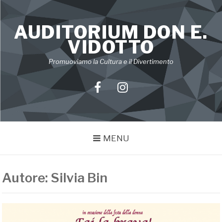
Skip
to
AUDITORIUM DON E.
content
VIDOTTO
Promuoviamo la Cultura e il Divertimento
Facebook
Instagram
MENU
Autore:
Silvia Bin