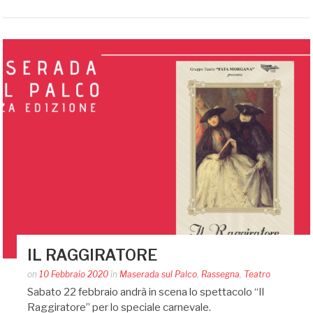
IL RAGGIRATORE
Posted
on
10 Febbraio 2020
in
Maserada sul Palco
,
Rassegna
,
Teatro
by
Sabato 22 febbraio andrà in scena lo spettacolo “Il
Silvia
Raggiratore” per lo speciale carnevale.
Bin