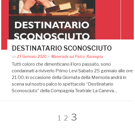
DESTINATARIO SCONOSCIUTO
Posted
on
23 Gennaio 2020
in
Maserada sul Palco
,
Rassegna
by
Tutti coloro che dimenticano il loro passato, sono
Silvia
condannati a riviverlo Primo Levi Sabato 25 gennaio alle ore
Bin
21.00, in occasione della Giornata della Memoria andrà in
scena sul nostro palco lo spettacolo “Destinatario
Sconosciuto” della Compagnia Teatrale La Caneva…
Navigazione
Page
Page
Page
3
1
2