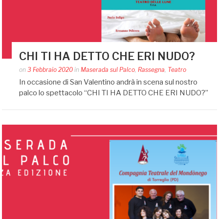
CHI TI HA DETTO CHE ERI NUDO?
Posted
on
3 Febbraio 2020
in
Maserada sul Palco
,
Rassegna
,
Teatro
by
In occasione di San Valentino andrà in scena sul nostro
Silvia
palco lo spettacolo “CHI TI HA DETTO CHE ERI NUDO?”
Bin