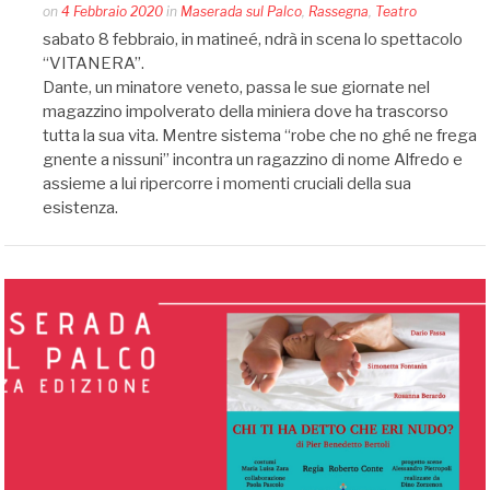
Posted
on
4 Febbraio 2020
in
Maserada sul Palco
,
Rassegna
,
Teatro
by
sabato 8 febbraio, in matineé, ndrà in scena lo spettacolo
Silvia
“VITANERA”.
Bin
Dante, un minatore veneto, passa le sue giornate nel
magazzino impolverato della miniera dove ha trascorso
tutta la sua vita. Mentre sistema “robe che no ghé ne frega
gnente a nissuni” incontra un ragazzino di nome Alfredo e
assieme a lui ripercorre i momenti cruciali della sua
esistenza.